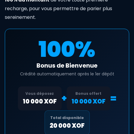
recharge, pour vous permettre de parier plus
sereinement.
100%
Bonus de Bienvenue
Crédité automatiquement après le 1er dépôt
Vous déposez
Bonus offert
+
=
10 000 XOF
10 000 XOF
Total disponible
20 000 XOF