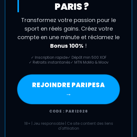
PARIS ?
Transformez votre passion pour le
sport en réels gains. Créez votre
compte en une minute et réclamez le
Bonus 100%
!
✓ Inscription rapide
✓ Dépôt min 500 XOF
✓ Retraits instantanés
✓ MTN MoMo & Moov
REJOINDRE PARIPESA
→
CODE : PARI2026
18+ | Jeu responsable | Ce site contient des liens
d'affiliation