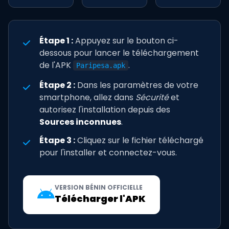
Étape 1 :
Appuyez sur le bouton ci-
dessous pour lancer le téléchargement
de l'APK
.
Paripesa.apk
Étape 2 :
Dans les paramètres de votre
smartphone, allez dans
Sécurité
et
autorisez l'installation depuis des
Sources inconnues
.
Étape 3 :
Cliquez sur le fichier téléchargé
pour l'installer et connectez-vous.
VERSION BÉNIN OFFICIELLE
Télécharger l'APK