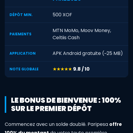
500 XOF
DÉPÔT MIN.
MTN MoMo, Moov Money,
PAIEMENTS
Celtiis Cash
APK Android gratuite (~25 MB)
APPLICATION
★★★★★
9.8 / 10
NOTE GLOBALE
LE BONUS DE BIENVENUE : 100%
SUR LE PREMIER DÉPÔT
Commencez avec un solde doublé. Paripesa
offre
100% du montant
de votre toute première