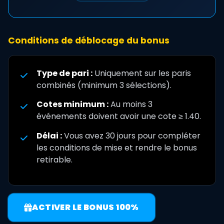
Conditions de déblocage du bonus
Type de pari :
Uniquement sur les paris
combinés (minimum 3 sélections).
Cotes minimum :
Au moins 3
événements doivent avoir une cote ≥ 1.40.
Délai :
Vous avez 30 jours pour compléter
les conditions de mise et rendre le bonus
retirable.
ACTIVER LE BONUS 100%