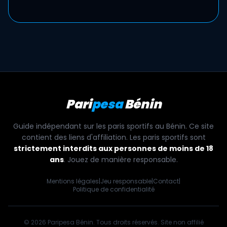
Pari
pesa
Bénin
Guide indépendant sur les paris sportifs au Bénin. Ce site
contient des liens d'affiliation. Les paris sportifs sont
strictement interdits aux personnes de moins de 18
ans
. Jouez de manière responsable.
Mentions légales
|
Jeu responsable
|
Contact
|
Politique de confidentialité
© 2026 Paripesa Bénin. Tous droits réservés. Site non affilié